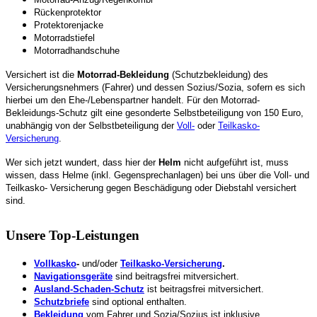
Rückenprotektor
Protektorenjacke
Motorradstiefel
Motorradhandschuhe
Versichert ist die
Motorrad-Bekleidung
(Schutzbekleidung) des
Versicherungsnehmers (Fahrer) und dessen Sozius/Sozia, sofern es sich
hierbei um den Ehe-/Lebenspartner handelt. Für den Motorrad-
Bekleidungs-Schutz gilt eine gesonderte Selbstbeteiligung von 150 Euro,
unabhängig von der Selbstbeteiligung der
Voll-
oder
Teilkasko-
Versicherung
.
Wer sich jetzt wundert, dass hier der
Helm
nicht aufgeführt ist, muss
wissen, dass Helme (inkl. Gegensprechanlagen) bei uns über die Voll- und
Teilkasko- Versicherung gegen Beschädigung oder Diebstahl versichert
sind.
Unsere Top-Leistungen
Vollkasko
-
und/oder
Teilkasko-Versicherung
.
Navigationsgeräte
sind beitragsfrei mitversichert.
Ausland-Schaden-Schutz
ist beitragsfrei mitversichert.
Schutzbriefe
sind optional enthalten.
Bekleidung
vom Fahrer und Sozia/Sozius ist inklusive.