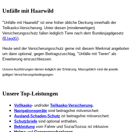
Unfälle mit Haarwild
"Unfälle mit Haarwild" ist eine früher übliche Deckung innerhalb der
Teilkasko-Versicherung. Unter diesen (minderwertigen)
Versicherungsschutz fallen lediglich Tiere nach dem Bundesjagdgesetz
(
BJagdG
).
Heute wird der Versicherungsschutz gerne mit diesem Merkmal angeboten
um dann optional, gegen Beitragszuschlag, "Unfälle mit Tieren" als
Erweiterung einzuschliessen.
Unsere Ausführungen dienen lediglich der Erklärung. Massgeblich sind die jeweils
gültigen Versicherungsbedingungen.
Unsere Top-Leistungen
Vollkasko
-
und/oder
Teilkasko-Versicherung
.
Navigationsgeräte
sind beitragsfrei mitversichert.
Ausland-Schaden-Schutz
ist beitragsfrei mitversichert.
Schutzbriefe
sind optional enthalten.
Bekleidung
vom Fahrer und Sozia/Sozius ist inklusive.
Helme
und
Gegensprechanlagen.